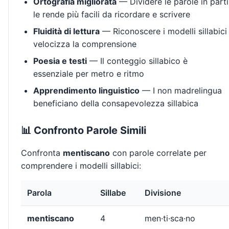
Ortografia migliorata
— Dividere le parole in parti
le rende più facili da ricordare e scrivere
Fluidità di lettura
— Riconoscere i modelli sillabici
velocizza la comprensione
Poesia e testi
— Il conteggio sillabico è
essenziale per metro e ritmo
Apprendimento linguistico
— I non madrelingua
beneficiano della consapevolezza sillabica
📊 Confronto Parole Simili
Confronta
mentiscano
con parole correlate per
comprendere i modelli sillabici:
Parola
Sillabe
Divisione
mentiscano
4
men·ti·sca·no