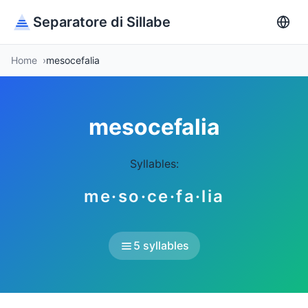
Separatore di Sillabe
Home
mesocefalia
mesocefalia
Syllables:
me·so·ce·fa·lia
5 syllables