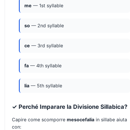
me
— 1st syllable
so
— 2nd syllable
ce
— 3rd syllable
fa
— 4th syllable
lia
— 5th syllable
✓ Perché Imparare la Divisione Sillabica?
Capire come scomporre
mesocefalia
in sillabe aiuta
con: