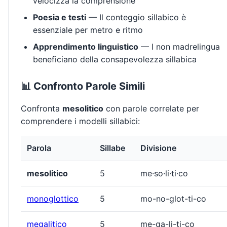
velocizza la comprensione
Poesia e testi
— Il conteggio sillabico è
essenziale per metro e ritmo
Apprendimento linguistico
— I non madrelingua
beneficiano della consapevolezza sillabica
📊 Confronto Parole Simili
Confronta
mesolitico
con parole correlate per
comprendere i modelli sillabici:
Parola
Sillabe
Divisione
mesolitico
5
me·so·li·ti·co
monoglottico
5
mo-no-glot-ti-co
megalitico
5
me-ga-li-ti-co