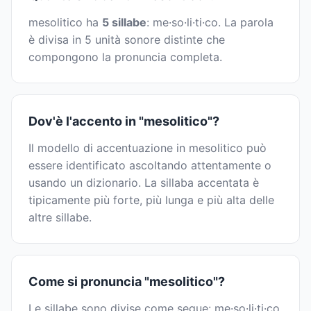
mesolitico ha
5 sillabe
: me·so·li·ti·co. La parola
è divisa in 5 unità sonore distinte che
compongono la pronuncia completa.
Dov'è l'accento in "mesolitico"?
Il modello di accentuazione in mesolitico può
essere identificato ascoltando attentamente o
usando un dizionario. La sillaba accentata è
tipicamente più forte, più lunga e più alta delle
altre sillabe.
Come si pronuncia "mesolitico"?
Le sillabe sono divise come segue: me·so·li·ti·co.