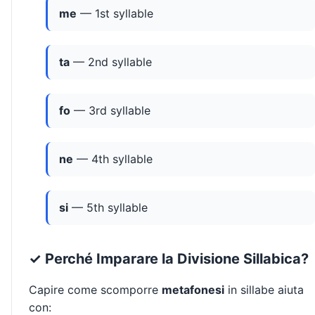
me
— 1st syllable
ta
— 2nd syllable
fo
— 3rd syllable
ne
— 4th syllable
si
— 5th syllable
✓ Perché Imparare la Divisione Sillabica?
Capire come scomporre
metafonesi
in sillabe aiuta
con: