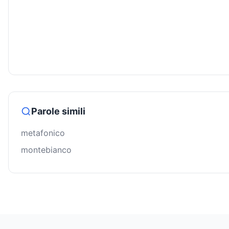
Parole simili
metafonico
montebianco