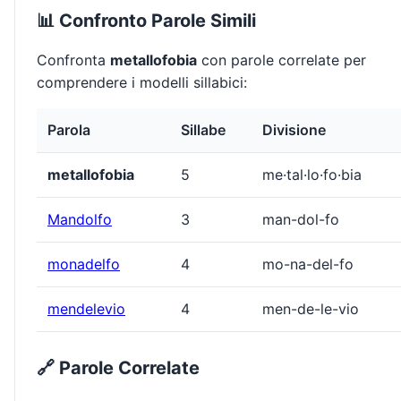
📊 Confronto Parole Simili
Confronta
metallofobia
con parole correlate per
comprendere i modelli sillabici:
Parola
Sillabe
Divisione
metallofobia
5
me·tal·lo·fo·bia
Mandolfo
3
man-dol-fo
monadelfo
4
mo-na-del-fo
mendelevio
4
men-de-le-vio
🔗 Parole Correlate