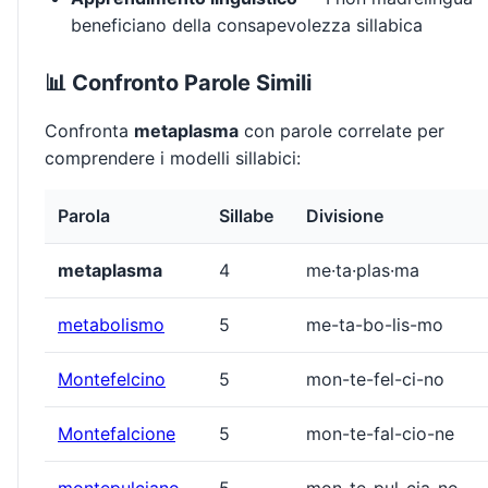
beneficiano della consapevolezza sillabica
📊 Confronto Parole Simili
Confronta
metaplasma
con parole correlate per
comprendere i modelli sillabici:
Parola
Sillabe
Divisione
metaplasma
4
me·ta·plas·ma
metabolismo
5
me-ta-bo-lis-mo
Montefelcino
5
mon-te-fel-ci-no
Montefalcione
5
mon-te-fal-cio-ne