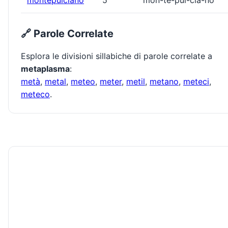
montepulciano
5
mon-te-pul-cia-no
🔗 Parole Correlate
Esplora le divisioni sillabiche di parole correlate a
metaplasma
:
metà
,
metal
,
meteo
,
meter
,
metil
,
metano
,
meteci
,
meteco
.