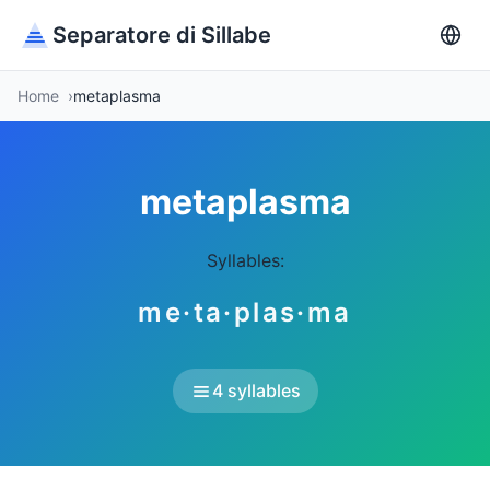
Separatore di Sillabe
Home
metaplasma
metaplasma
Syllables:
me·ta·plas·ma
4 syllables