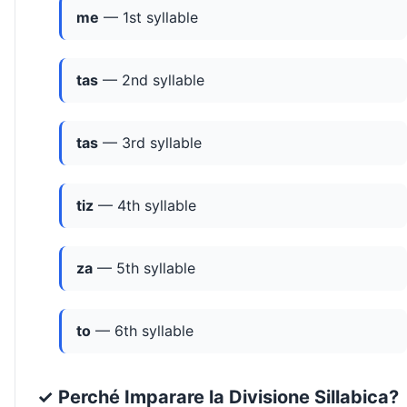
me
— 1st syllable
tas
— 2nd syllable
tas
— 3rd syllable
tiz
— 4th syllable
za
— 5th syllable
to
— 6th syllable
✓ Perché Imparare la Divisione Sillabica?