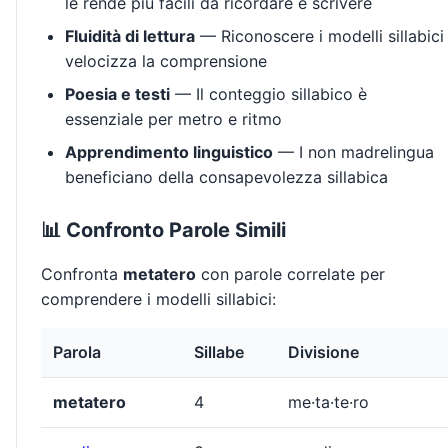
le rende più facili da ricordare e scrivere
Fluidità di lettura
— Riconoscere i modelli sillabici
velocizza la comprensione
Poesia e testi
— Il conteggio sillabico è
essenziale per metro e ritmo
Apprendimento linguistico
— I non madrelingua
beneficiano della consapevolezza sillabica
📊 Confronto Parole Simili
Confronta
metatero
con parole correlate per
comprendere i modelli sillabici:
Parola
Sillabe
Divisione
metatero
4
me·ta·te·ro