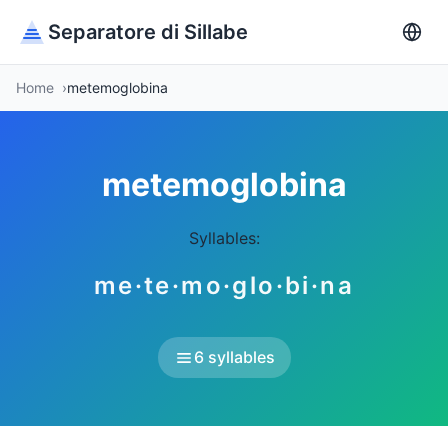
Separatore di Sillabe
Home
metemoglobina
metemoglobina
Syllables:
me·te·mo·glo·bi·na
6 syllables