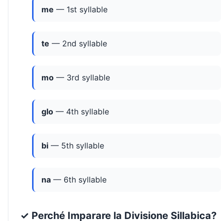
me
— 1st syllable
te
— 2nd syllable
mo
— 3rd syllable
glo
— 4th syllable
bi
— 5th syllable
na
— 6th syllable
✓ Perché Imparare la Divisione Sillabica?