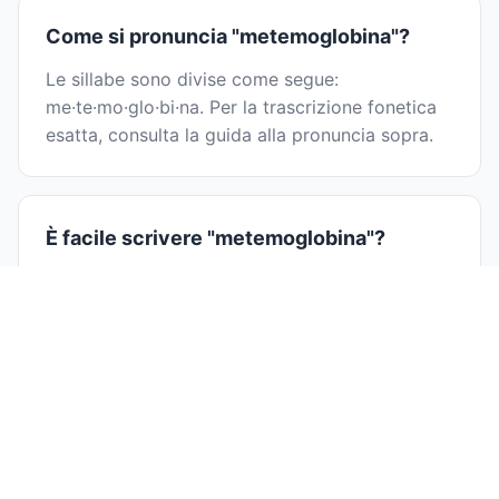
Come si pronuncia "metemoglobina"?
Le sillabe sono divise come segue:
me·te·mo·glo·bi·na. Per la trascrizione fonetica
esatta, consulta la guida alla pronuncia sopra.
È facile scrivere "metemoglobina"?
Dividere metemoglobina in sillabe aiuta con
l'ortografia: me·te·mo·glo·bi·na. Pronunciando
ogni sillaba separatamente, puoi identificare le
lettere più facilmente ed evitare errori di
ortografia comuni.
Perché imparare a dividere