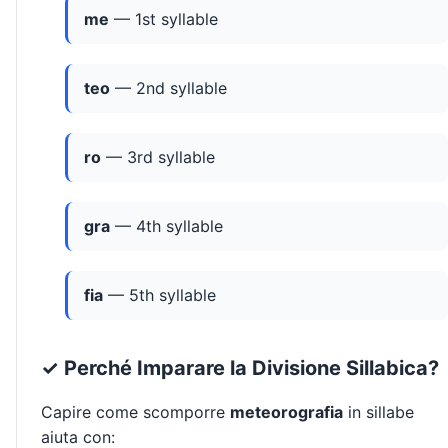
me
— 1st syllable
teo
— 2nd syllable
ro
— 3rd syllable
gra
— 4th syllable
fia
— 5th syllable
✓ Perché Imparare la Divisione Sillabica?
Capire come scomporre
meteorografia
in sillabe
aiuta con: