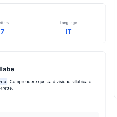
etters
Language
7
IT
llabe
a·no
. Comprendere questa divisione sillabica è
rrette.