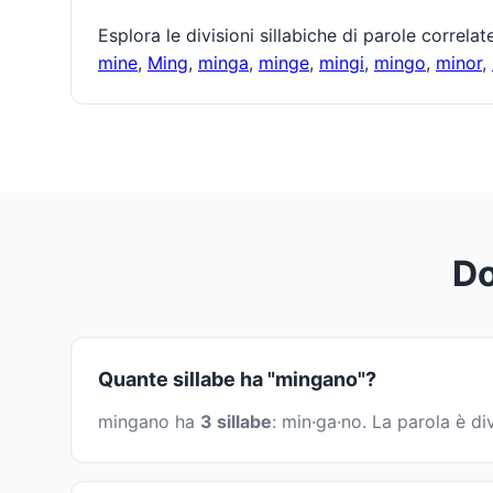
Esplora le divisioni sillabiche di parole correla
mine
,
Ming
,
minga
,
minge
,
mingi
,
mingo
,
minor
,
Do
Quante sillabe ha "mingano"?
mingano ha
3 sillabe
: min·ga·no. La parola è d