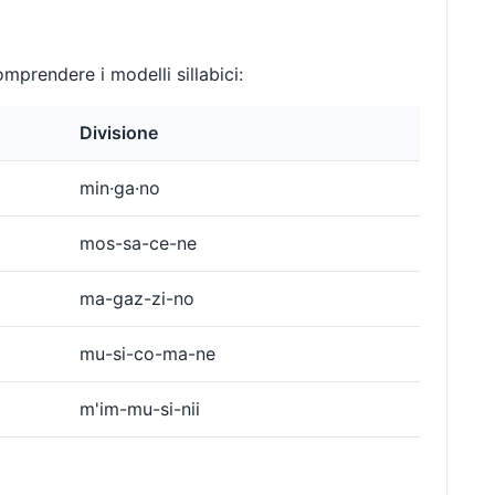
mprendere i modelli sillabici:
Divisione
min·ga·no
mos-sa-ce-ne
ma-gaz-zi-no
mu-si-co-ma-ne
m'im-mu-si-nii