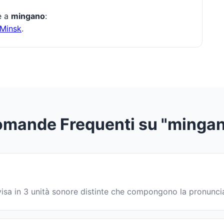
te a
mingano
:
Minsk
.
mande Frequenti su "minga
ivisa in 3 unità sonore distinte che compongono la pronunc