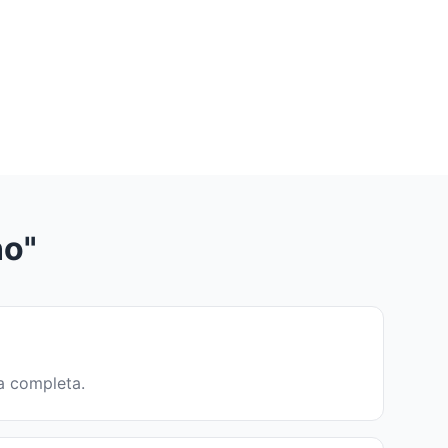
no"
ia completa.