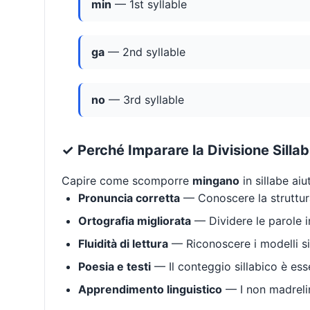
min
— 1st syllable
ga
— 2nd syllable
no
— 3rd syllable
✓ Perché Imparare la Divisione Silla
Capire come scomporre
mingano
in sillabe aiu
Pronuncia corretta
— Conoscere la struttura
Ortografia migliorata
— Dividere le parole in
Fluidità di lettura
— Riconoscere i modelli si
Poesia e testi
— Il conteggio sillabico è ess
Apprendimento linguistico
— I non madrelin