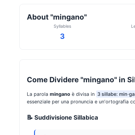
About "mingano"
Syllables
L
3
Come Dividere "mingano" in Si
La parola
mingano
è divisa in
3 sillabe: min·g
essenziale per una pronuncia e un'ortografia co
📝 Suddivisione Sillabica