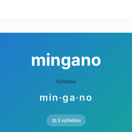
mingano
Syllables:
min·ga·no
3 syllables