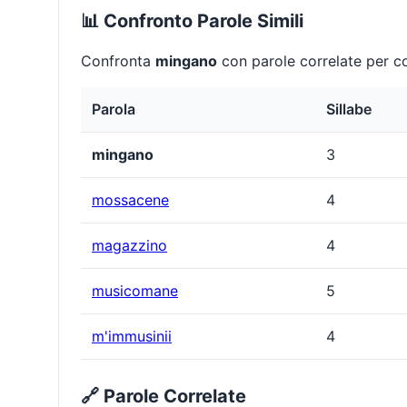
📊 Confronto Parole Simili
Confronta
mingano
con parole correlate per co
Parola
Sillabe
mingano
3
mossacene
4
magazzino
4
musicomane
5
m'immusinii
4
🔗 Parole Correlate