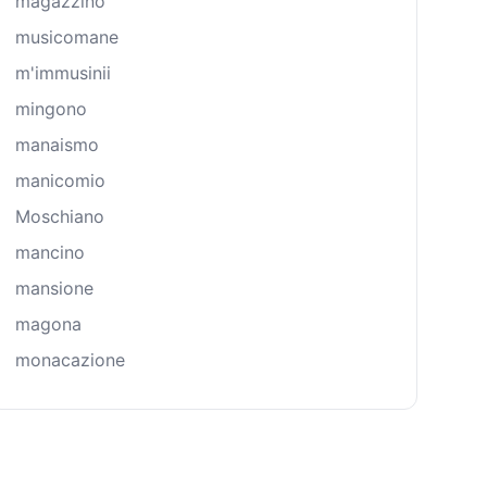
magazzino
musicomane
m'immusinii
mingono
manaismo
manicomio
Moschiano
mancino
mansione
magona
monacazione