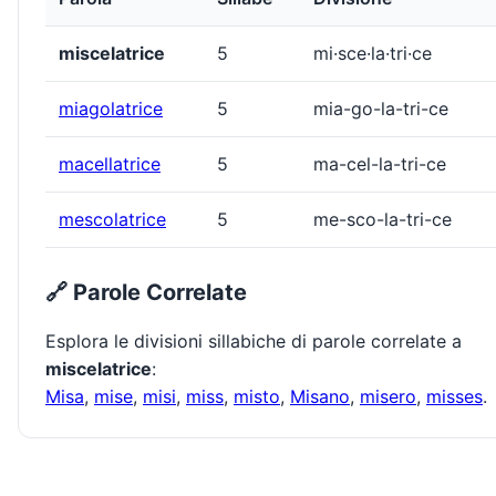
miscelatrice
5
mi·sce·la·tri·ce
miagolatrice
5
mia-go-la-tri-ce
macellatrice
5
ma-cel-la-tri-ce
mescolatrice
5
me-sco-la-tri-ce
🔗 Parole Correlate
Esplora le divisioni sillabiche di parole correlate a
miscelatrice
:
Misa
,
mise
,
misi
,
miss
,
misto
,
Misano
,
misero
,
misses
.