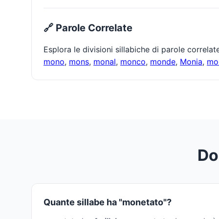
🔗 Parole Correlate
Esplora le divisioni sillabiche di parole correla
mono
,
mons
,
monal
,
monco
,
monde
,
Monia
,
mo
Do
Quante sillabe ha "monetato"?