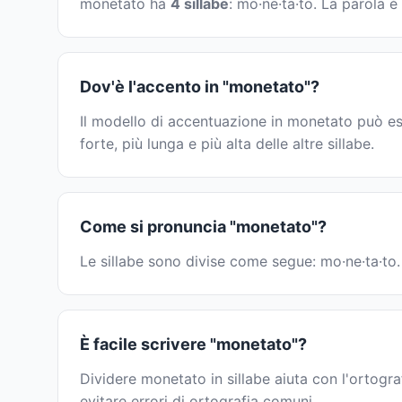
monetato ha
4 sillabe
: mo·ne·ta·to. La parola 
Dov'è l'accento in "monetato"?
Il modello di accentuazione in monetato può es
forte, più lunga e più alta delle altre sillabe.
Come si pronuncia "monetato"?
Le sillabe sono divise come segue: mo·ne·ta·to. 
È facile scrivere "monetato"?
Dividere monetato in sillabe aiuta con l'ortogra
evitare errori di ortografia comuni.