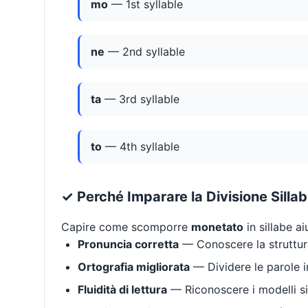
mo
— 1st syllable
ne
— 2nd syllable
ta
— 3rd syllable
to
— 4th syllable
✓ Perché Imparare la Divisione Silla
Capire come scomporre
monetato
in sillabe ai
Pronuncia corretta
— Conoscere la struttura
Ortografia migliorata
— Dividere le parole in
Fluidità di lettura
— Riconoscere i modelli si