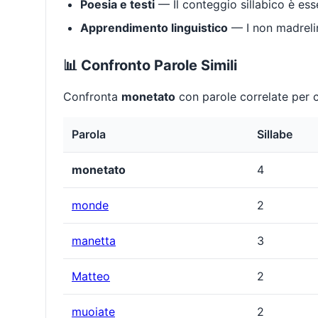
Poesia e testi
— Il conteggio sillabico è ess
Apprendimento linguistico
— I non madrelin
📊 Confronto Parole Simili
Confronta
monetato
con parole correlate per c
Parola
Sillabe
monetato
4
monde
2
manetta
3
Matteo
2
muoiate
2