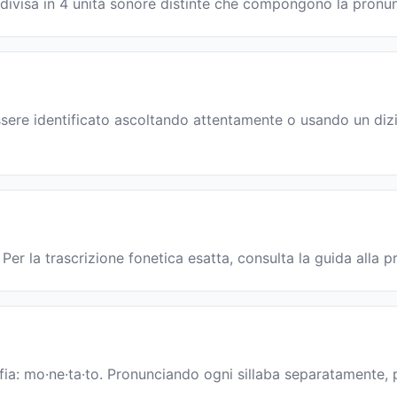
è divisa in 4 unità sonore distinte che compongono la pronu
sere identificato ascoltando attentamente o usando un dizio
Per la trascrizione fonetica esatta, consulta la guida alla 
fia: mo·ne·ta·to. Pronunciando ogni sillaba separatamente, p