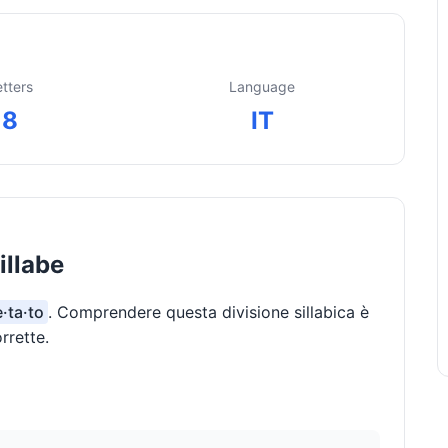
etters
Language
8
IT
illabe
e·ta·to
. Comprendere questa divisione sillabica è
rrette.