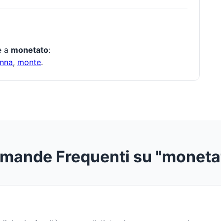
te a
monetato
:
nna
,
monte
.
mande Frequenti su "moneta