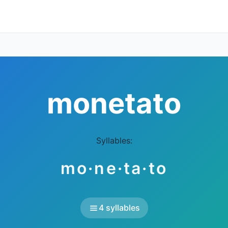
monetato
Syllables:
mo·ne·ta·to
4 syllables