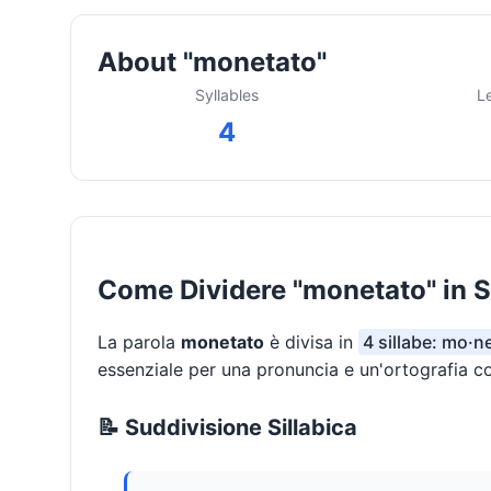
About "monetato"
Syllables
L
4
Come Dividere "monetato" in S
La parola
monetato
è divisa in
4 sillabe: mo·n
essenziale per una pronuncia e un'ortografia co
📝 Suddivisione Sillabica