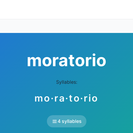
moratorio
Syllables:
mo·ra·to·rio
4 syllables