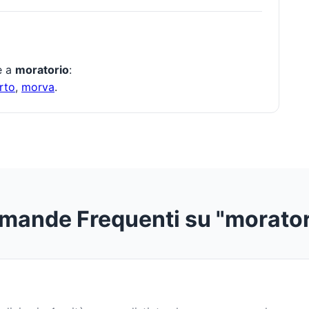
te a
moratorio
:
rto
,
morva
.
mande Frequenti su "morator