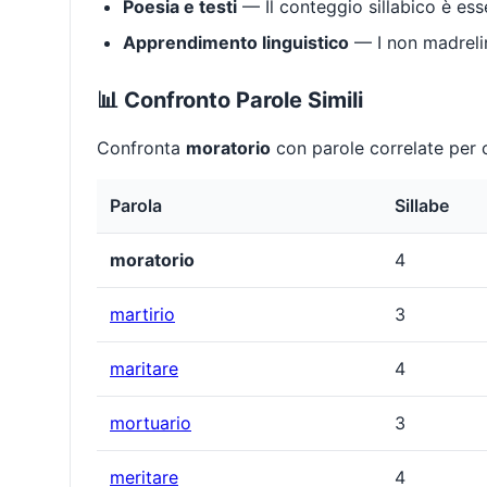
Poesia e testi
— Il conteggio sillabico è ess
Apprendimento linguistico
— I non madrelin
📊 Confronto Parole Simili
Confronta
moratorio
con parole correlate per c
Parola
Sillabe
moratorio
4
martirio
3
maritare
4
mortuario
3
meritare
4