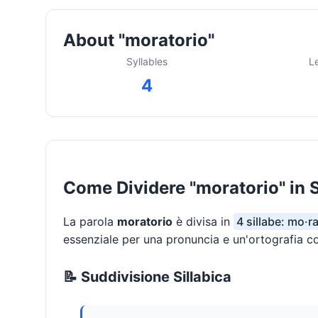
About "moratorio"
Syllables
L
4
Come Dividere "moratorio" in S
La parola
moratorio
è divisa in
4 sillabe: mo·ra
essenziale per una pronuncia e un'ortografia co
📝 Suddivisione Sillabica