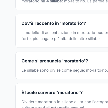
moratorio ha
4 sillabe
: mo·ra·to·rio. La parola
Dov'è l'accento in "moratorio"?
Il modello di accentuazione in moratorio può e
forte, più lunga e più alta delle altre sillabe.
Come si pronuncia "moratorio"?
Le sillabe sono divise come segue: mo·ra·to·rio.
È facile scrivere "moratorio"?
Dividere moratorio in sillabe aiuta con l'ortogr
evitare errori di ortografia comuni.