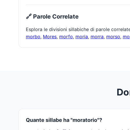
🔗 Parole Correlate
Esplora le divisioni sillabiche di parole correla
morbo
,
Mores
,
morfo
,
moria
,
morra
,
morso
,
mo
Do
Quante sillabe ha "moratorio"?