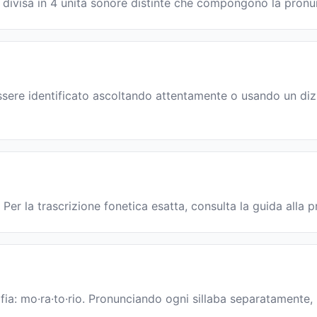
 è divisa in 4 unità sonore distinte che compongono la pron
ssere identificato ascoltando attentamente o usando un dizi
 Per la trascrizione fonetica esatta, consulta la guida alla 
afia: mo·ra·to·rio. Pronunciando ogni sillaba separatamente, p