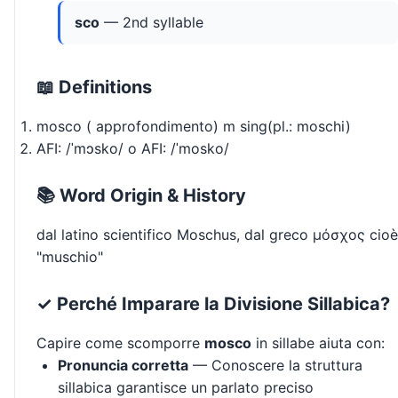
sco
— 2nd syllable
📖 Definitions
mosco ( approfondimento) m sing(pl.: moschi)
AFI: /ˈmɔsko/ o AFI: /ˈmosko/
📚 Word Origin & History
dal latino scientifico Moschus, dal greco μόσχος cioè
"muschio"
✓ Perché Imparare la Divisione Sillabica?
Capire come scomporre
mosco
in sillabe aiuta con:
Pronuncia corretta
— Conoscere la struttura
sillabica garantisce un parlato preciso