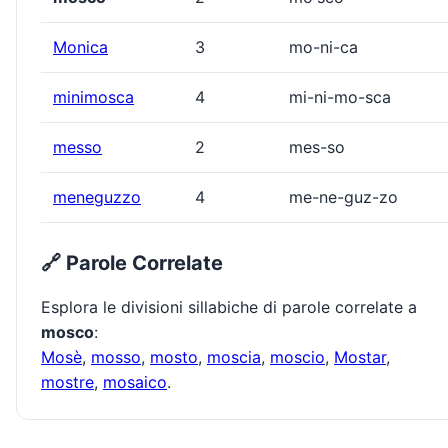
Monica
3
mo-ni-ca
minimosca
4
mi-ni-mo-sca
messo
2
mes-so
meneguzzo
4
me-ne-guz-zo
🔗 Parole Correlate
Esplora le divisioni sillabiche di parole correlate a
mosco
:
Mosè
,
mosso
,
mosto
,
moscia
,
moscio
,
Mostar
,
mostre
,
mosaico
.