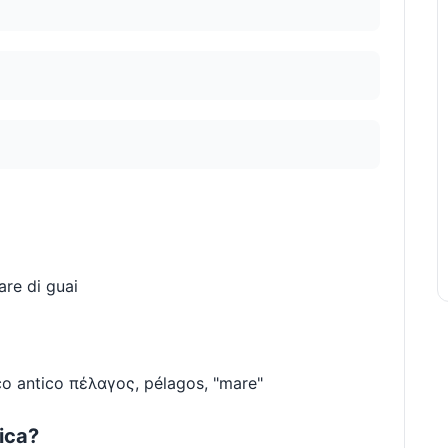
are di guai
eco antico πέλαγος, pélagos, "mare"
bica?