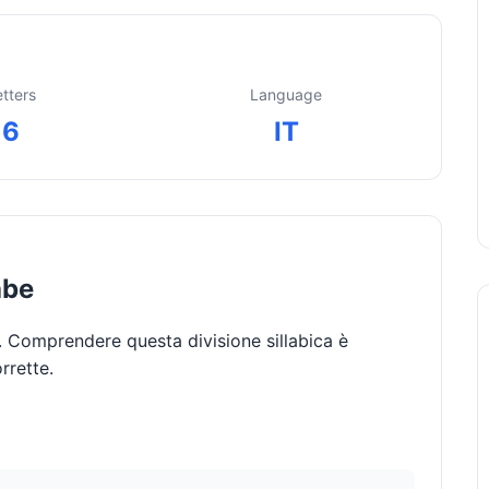
etters
Language
6
IT
abe
. Comprendere questa divisione sillabica è
rrette.