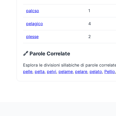
palcso
1
pelagico
4
plesse
2
🔗 Parole Correlate
Esplora le divisioni sillabiche di parole correla
pelle
,
pelta
,
pelvi
,
pelame
,
pelare
,
pelato
,
Pellio