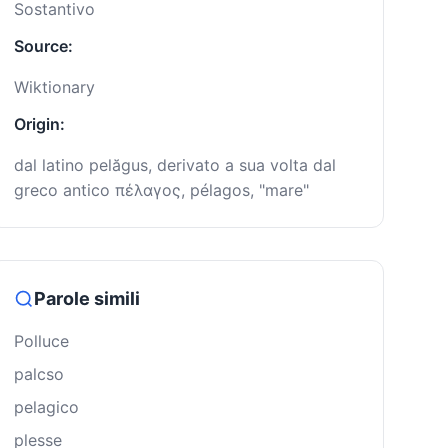
Sostantivo
Source:
Wiktionary
Origin:
dal latino pelăgus, derivato a sua volta dal
greco antico πέλαγος, pélagos, "mare"
Parole simili
Polluce
palcso
pelagico
plesse