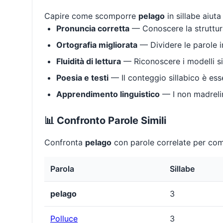
Capire come scomporre
pelago
in sillabe aiuta
Pronuncia corretta
— Conoscere la struttura
Ortografia migliorata
— Dividere le parole in
Fluidità di lettura
— Riconoscere i modelli si
Poesia e testi
— Il conteggio sillabico è ess
Apprendimento linguistico
— I non madrelin
📊 Confronto Parole Simili
Confronta
pelago
con parole correlate per comp
Parola
Sillabe
pelago
3
Polluce
3