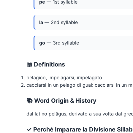
pe
— 1st syllable
la
— 2nd syllable
go
— 3rd syllable
📖 Definitions
pelagico, impelagarsi, impelagato
cacciarsi in un pelago di guai: cacciarsi in un m
📚 Word Origin & History
dal latino pelăgus, derivato a sua volta dal gr
✓ Perché Imparare la Divisione Silla