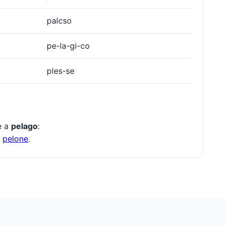
palcso
pe-la-gi-co
ples-se
te a
pelago
:
,
pelone
.