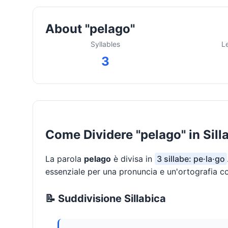
About "pelago"
Syllables
L
3
Come Dividere "pelago" in Sill
La parola
pelago
è divisa in
3 sillabe: pe·la·go
essenziale per una pronuncia e un'ortografia co
📝 Suddivisione Sillabica