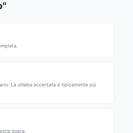
o"
ompleta.
rio. La sillaba accentata è tipicamente più
uncia sopra.