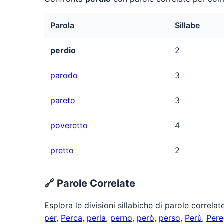
Parola
Sillabe
perdio
2
parodo
3
pareto
3
poveretto
4
pretto
2
🔗 Parole Correlate
Esplora le divisioni sillabiche di parole correla
per
,
Perca
,
perla
,
perno
,
però
,
perso
,
Perù
,
Per