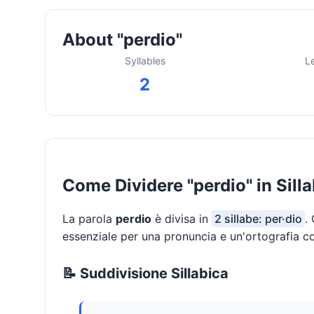
About "perdio"
Syllables
L
2
Come Dividere "perdio" in Sill
La parola
perdio
è divisa in
2 sillabe: per·dio
.
essenziale per una pronuncia e un'ortografia co
📝 Suddivisione Sillabica