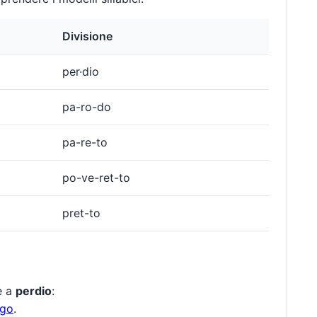
Divisione
per·dio
pa-ro-do
pa-re-to
po-ve-ret-to
pret-to
te a
perdio
:
ego
.