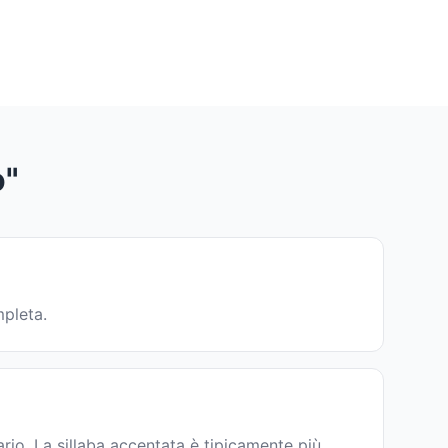
o"
mpleta.
rio. La sillaba accentata è tipicamente più