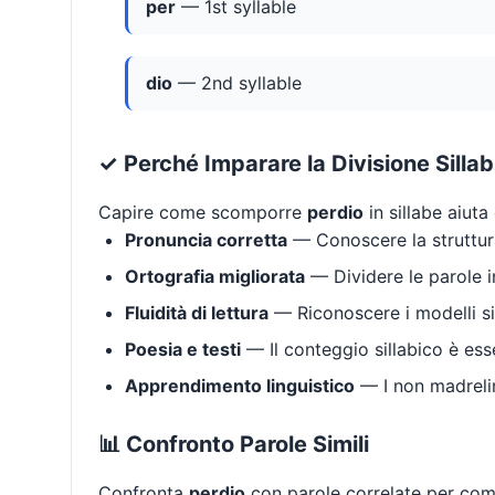
per
— 1st syllable
dio
— 2nd syllable
✓ Perché Imparare la Divisione Silla
Capire come scomporre
perdio
in sillabe aiuta
Pronuncia corretta
— Conoscere la struttura
Ortografia migliorata
— Dividere le parole in
Fluidità di lettura
— Riconoscere i modelli si
Poesia e testi
— Il conteggio sillabico è ess
Apprendimento linguistico
— I non madrelin
📊 Confronto Parole Simili
Confronta
perdio
con parole correlate per compr