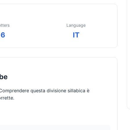
etters
Language
6
IT
abe
 Comprendere questa divisione sillabica è
rrette.