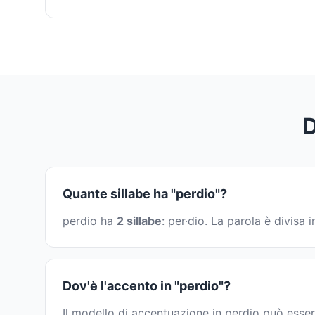
D
Quante sillabe ha "perdio"?
perdio ha
2 sillabe
: per·dio. La parola è divis
Dov'è l'accento in "perdio"?
Il modello di accentuazione in perdio può esser