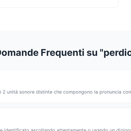
omande Frequenti su "perdi
a in 2 unità sonore distinte che compongono la pronuncia co
e identificato ascoltando attentamente o usando un diziona