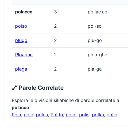
polacco
3
po·lac·co
polso
2
pol-so
plugo
2
plu-go
Ploaghe
2
ploa-ghe
plaga
2
pla-ga
🔗 Parole Correlate
Esplora le divisioni sillabiche di parole correlate a
polacco
:
Pola
,
polo
,
polca
,
Poldo
,
polio
,
polis
,
polka
,
pollo
.