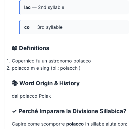
lac
— 2nd syllable
co
— 3rd syllable
📖 Definitions
Copernico fu un astronomo polacco
polacco m e sing (pl.: polacchi)
📚 Word Origin & History
dal polacco Polak
✓ Perché Imparare la Divisione Sillabica?
Capire come scomporre
polacco
in sillabe aiuta con: